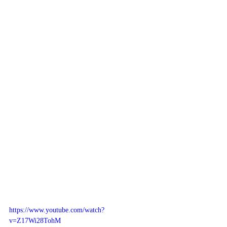
https://www.youtube.com/watch?
v=Z17Wi28TohM