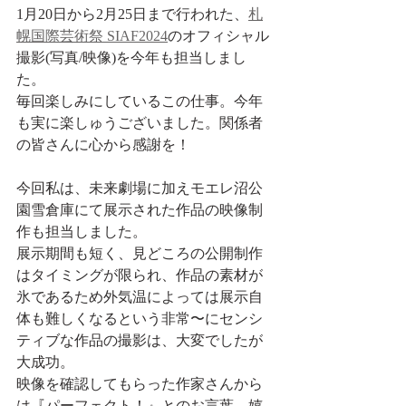
1月20日から2月25日まで行われた、
札
幌国際芸術祭 SIAF2024
のオフィシャル
撮影(写真/映像)を今年も担当しまし
た。
毎回楽しみにしているこの仕事。今年
も実に楽しゅうございました。関係者
の皆さんに心から感謝を！
今回私は、未来劇場に加えモエレ沼公
園雪倉庫にて展示された作品の映像制
作も担当しました。
展示期間も短く、見どころの公開制作
はタイミングが限られ、作品の素材が
氷であるため外気温によっては展示自
体も難しくなるという非常〜にセンシ
ティブな作品の撮影は、大変でしたが
大成功。
映像を確認してもらった作家さんから
は『パーフェクト！』とのお言葉。嬉