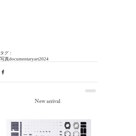
タグ：
写真
documentary
art
2024
New arrival