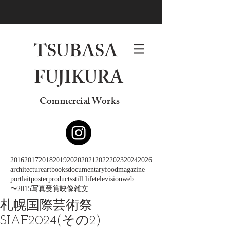
TSUBASA
FUJIKURA
Commercial Works
2016
2017
2018
2019
2020
2021
2022
2023
2024
2026
architecture
art
books
documentary
food
magazine
portlait
poster
products
still life
television
web
〜2015
写真
受賞
映像
雑文
札幌国際芸術祭
SIAF2024(その2)