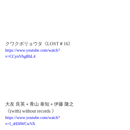
クワクボリョウタ《LOST＃16》
https://www.youtube.com/watch?
v=CCynVAgRhL4
大友 良英＋青山 泰知＋伊藤 隆之
《(with) without records 》
https://www.youtube.com/watch?
v=l_sHJ4WCwVA