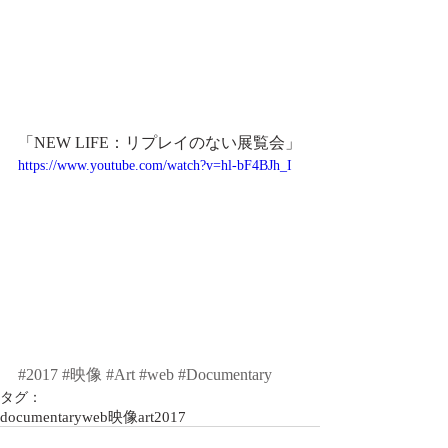
「NEW LIFE：リプレイのない展覧会」
https://www.youtube.com/watch?v=hl-bF4BJh_I
#2017
#映像
#Art
#web
#Documentary
タグ：
documentary
web
映像
art
2017