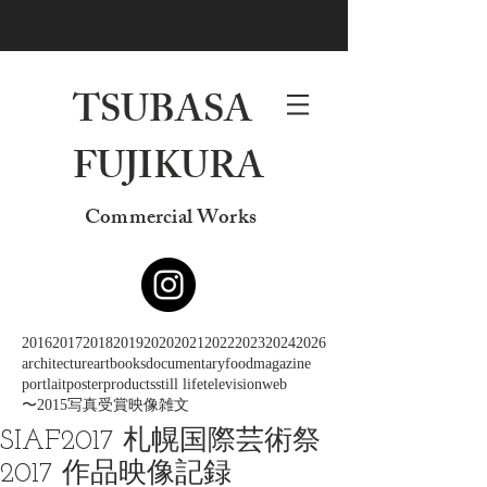
TSUBASA
FUJIKURA
Commercial Works
2016
2017
2018
2019
2020
2021
2022
2023
2024
2026
architecture
art
books
documentary
food
magazine
portlait
poster
products
still life
television
web
〜2015
写真
受賞
映像
雑文
SIAF2017 札幌国際芸術祭
2017 作品映像記録