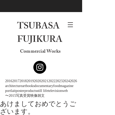
TSUBASA
FUJIKURA
Commercial Works
2016
2017
2018
2019
2020
2021
2022
2023
2024
2026
architecture
art
books
documentary
food
magazine
portlait
poster
products
still life
television
web
〜2015
写真
受賞
映像
雑文
あけましておめでとうご
ざいます。